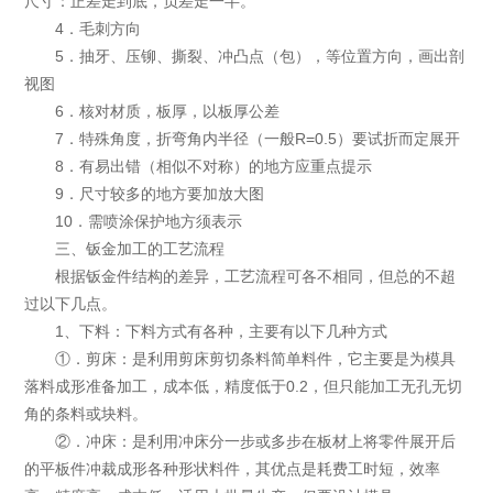
尺寸：正差走到底，负差走一半。
4．毛刺方向
5．抽牙、压铆、撕裂、冲凸点（包），等位置方向，画出剖
视图
6．核对材质，板厚，以板厚公差
7．特殊角度，折弯角内半径（一般R=0.5）要试折而定展开
8．有易出错（相似不对称）的地方应重点提示
9．尺寸较多的地方要加放大图
10．需喷涂保护地方须表示
三、钣金加工的工艺流程
根据钣金件结构的差异，工艺流程可各不相同，但总的不超
过以下几点。
1、下料：下料方式有各种，主要有以下几种方式
①．剪床：是利用剪床剪切条料简单料件，它主要是为模具
落料成形准备加工，成本低，精度低于0.2，但只能加工无孔无切
角的条料或块料。
②．冲床：是利用冲床分一步或多步在板材上将零件展开后
的平板件冲裁成形各种形状料件，其优点是耗费工时短，效率