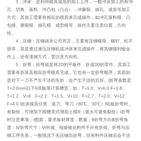
3．冲床：是利用模具成形的加工工序，一般冲床加工的有冲
孔、切角、落料、冲凸包（凸点），冲撕裂、抽孔、成形等加工
方式，其加工需要有相应的模具来完成操作，如冲孔落料模、凸
包模、撕裂模、抽孔模、成型模等，操作主要注意位置，方向
性。
4．压铆：压铆就本公司而言，主要有压铆螺母、螺钉、松不
脱等，其是通过液压压铆机或冲床来完成操作，将其铆接到钣金
件上，还有涨铆方式，需注意方向性。
5．折弯；折弯就是将2D的平板件，折成3D的零件。其加工
需要有折床及相应折弯模具完成，它也有一定折弯顺序，其原则
是对下一刀不产生干涉的先折，会产生干涉的后折。l折弯条数是
T=3.0mm以下6倍板厚计算槽宽，如：T=1.0、V=6.0 F=1.8、
T=1.2、V=8、F=2.2、T=1.5、V=10、F=2.7、T=2.0、V=12、
F=4.0 l折床模具分类，直刀、弯刀（80℃、30℃）l铝板折弯时，
有裂纹，可增加下模槽宽式增加上模R（退火可避免裂纹）l折弯
时注意事项：Ⅰ图面，要求板材厚度，数量；Ⅱ折弯方向Ⅲ折弯角
度；Ⅳ折弯尺寸；Ⅵ外观、电镀铬化料件不许有折痕。折弯与压
铆工序关系，一般情况下先压铆后折弯，但有料件压铆后会干涉