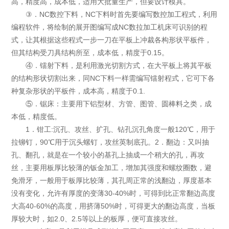
高，精度高，成本低，适用大批量生产，但要设计模具。
③．NC数控下料，NC下料时首先要编写数控加工程式，利用
编程软件，将绘制的展开图编写成NC数拉加工机床可识别的程
式，让其根据这些程式一步一刀在平板上冲裁各构形状平板件，
但其结构受刀具结构所至，成本低，精度于0.15。
④．镭射下料，是利用激光切割方式，在大平板上将其平板
的结构形状切割出来，同NC下料一样需编写镭射程式，它可下各
种复杂形状的平板件，成本高，精度于0.1.
⑤．锯床：主要用下铝型材、方管、图管、圆棒料之类，成
本低，精度低。
1．钳工:沉孔、攻丝、扩孔、钻孔沉孔角度一般120℃，用于
拉铆钉，90℃用于沉头螺钉，攻丝英制底孔。2．翻边：又叫抽
孔、翻孔，就是在一个较小的基孔上抽成一个稍大的孔，再攻
丝，主要用板厚比较薄的钣金加工，增加其强度和螺纹圈数，避
免滑牙，一般用于板厚比较薄，其孔周正常的浅翻边，厚度基本
没有变化，允许有厚度的变薄30-40%时，可得到比正常翻边高度
大高40-60%的高度，用挤薄50%时，可得更大的翻边高度，当板
厚较大时，如2.0、2.5等以上的板厚，便可直接攻丝。