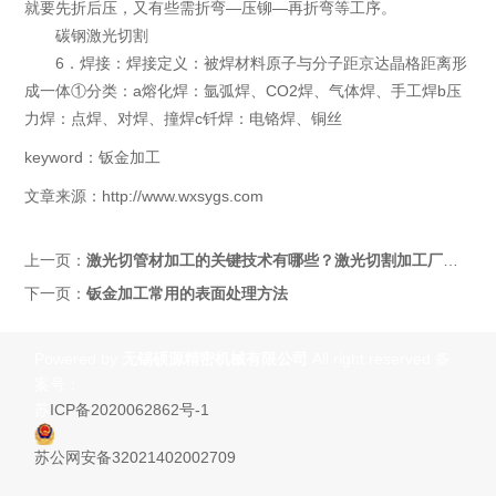
就要先折后压，又有些需折弯—压铆—再折弯等工序。
碳钢激光切割
6．焊接：焊接定义：被焊材料原子与分子距京达晶格距离形
成一体①分类：a熔化焊：氩弧焊、CO2焊、气体焊、手工焊b压
力焊：点焊、对焊、撞焊c钎焊：电铬焊、铜丝
keyword：钣金加工
文章来源：http://www.wxsygs.com
上一页：
激光切管材加工的关键技术有哪些？激光切割加工厂家为您梳理
下一页：
钣金加工常用的表面处理方法
Powered by
无锡硕源精密机械有限公司
All right reserved 备
案号：
苏
ICP备2020062862号-1
苏公网安备32021402002709