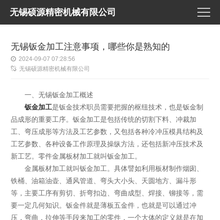
无锡硕源精密机械有限公司
无锡钣金加工注意事项，哪些你是熟知的
2024-09-07 07:28:56
无锡硕源精密机械有限公司
一、无锡钣金加工概述
钣金加工
是钣金技术职员需要把握的枢纽技术，也是钣金制
品成形的重要工序。钣金加工是包括传统的切割下料、冲裁加
工、弯压成形等方法及工艺参数，又包括各种冷冲压模具结构及
工艺参数、各种设备工作原理及操纵方法，还包括新冲压技术及
新工艺。零件金属板材加工就叫钣金加工。
金属板材加工就叫钣金加工。具体譬如利用板材制作烟囱、
铁桶、油箱油壶、通风管道、弯头大小头、天圆地方、漏斗形
等，主要工序有剪切、折弯扣边、弯曲成型、焊接、铆接等，需
要一定几何知识。钣金件就是薄板五金件，也就是可以通过冲
压，弯曲，拉伸等手段来加工的零件，一个大体的定义就是在加